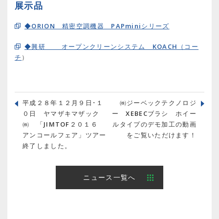
展示品
◆ORION 精密空調機器 PAPminiシリーズ
◆興研 オープンクリーンシステム KOACH（コー
チ
）
平成２８年１２月９日･１
㈱ジーベックテクノロジ
０日 ヤマザキマザック
ー XEBECブラシ ホイー
㈱ 「JIMTOF２０１６
ルタイプのデモ加工の動画
アンコールフェア」ツアー
をご覧いただけます！
終了しました。
ニュース一覧へ