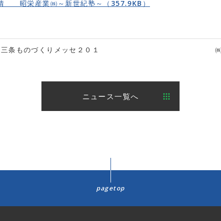
情 昭栄産業㈱～新世紀塾～（357.9KB）
燕三条ものづくりメッセ２０１
ニュース一覧へ
pagetop