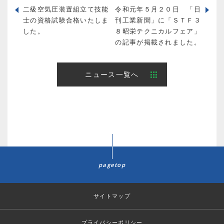
二級空気圧装置組立て技能
令和元年５月２０日 「日
士の資格試験合格いたしま
刊工業新聞」に「ＳＴＦ３
した。
８昭栄テクニカルフェア」
の記事が掲載されました。
ニュース一覧へ
pagetop
サイトマップ
プライバシーポリシー