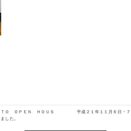
ＯＴＯ ＯＰＥＮ ＨＯＵＳ
平成２１年１１月６日・７
しました。